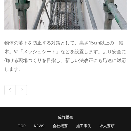
物体の落下を防止する対策として、高さ15cm以上の「幅
木」や「メッシュシート」などを設置します。より安全に
働ける現場つくりを目指し、新しい法改正にも迅速に対応
します。
佐竹販売
TOP
NEWS
会社概要
施工事例
求人要項