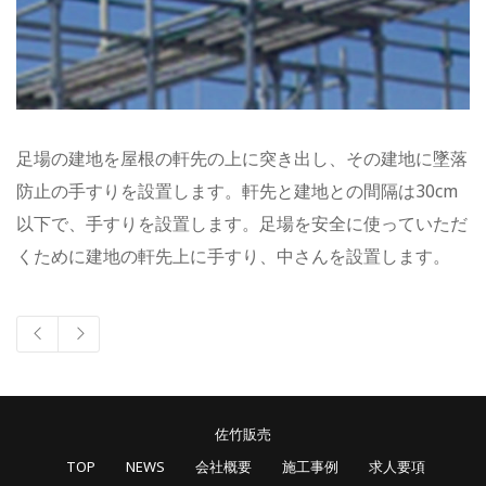
足場の建地を屋根の軒先の上に突き出し、その建地に墜落
防止の手すりを設置します。軒先と建地との間隔は30cm
以下で、手すりを設置します。足場を安全に使っていただ
くために建地の軒先上に手すり、中さんを設置します。
佐竹販売
TOP
NEWS
会社概要
施工事例
求人要項